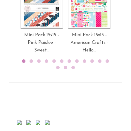
Mini Pack 15x15 -
Mini Pack 15x15 -
Mini 
Pink Paislee -
American Crafts -
Ameri
Sweet...
Hello...
Fa