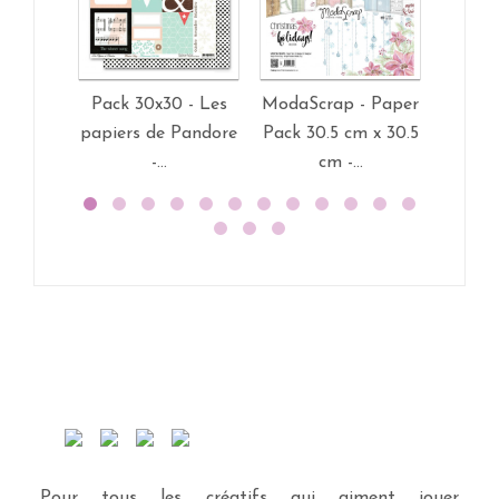
Pack 30x30 - Les
ModaScrap - Paper
ModaSc
papiers de Pandore
Pack 30.5 cm x 30.5
Pack 3
-...
cm -...
Pour tous les créatifs qui aiment jouer