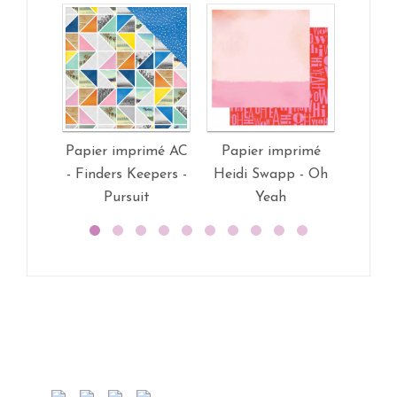
Papier imprimé AC
Papier imprimé
Papie
- Finders Keepers -
Heidi Swapp - Oh
Stud
Pursuit
Yeah
Goo