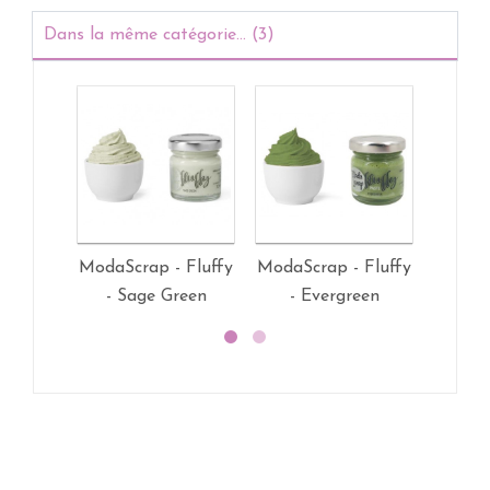
Dans la même catégorie... (3)
ModaScrap - Fluffy
ModaScrap - Fluffy
ModaSc
- Sage Green
- Evergreen
- G