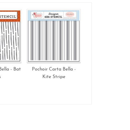
ella - Bat
Pochoir Carta Bella -
Pochoir Carta Bell
s
Kite Stripe
Butterfly Garde