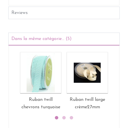
Reviews
Dans la même catégorie... (5)
Ruban twill
Ruban twill large
Rub
chevrons turquoise
crème27mm
A