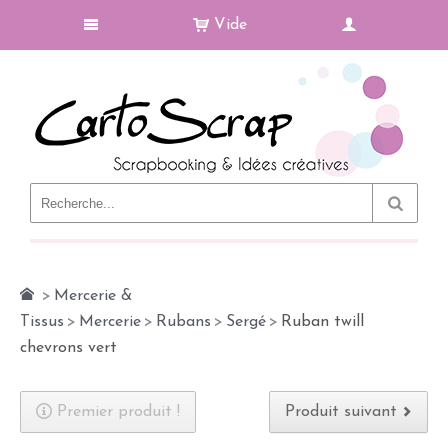
Vide
Le Blog
>
Mercerie &
Tissus
>
Mercerie
>
Rubans
>
Sergé
>
Ruban twill
chevrons vert
Premier produit !
Produit suivant