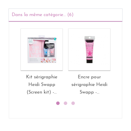
Dans la même catégorie... (6)
Kit sérigraphie
Encre pour
Kit 
Heidi Swapp
sérigraphie Heidi
Hei
(Screen kit) -...
Swapp -...
(Scre