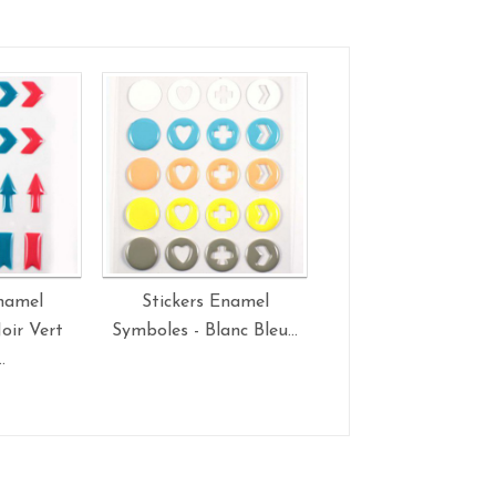
Enamel
Stickers Enamel
Stickers Enamel Ro
oir Vert
Symboles - Blanc Bleu...
Coeurs Triangles -.
.