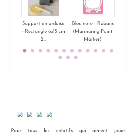
Support en ardoise
Bloc note - Rubans
Kit Ma
- Rectangle 6x15 cm
(Murmuring Point
2...
Marker)
Pour tous les créatifs qui aiment jouer