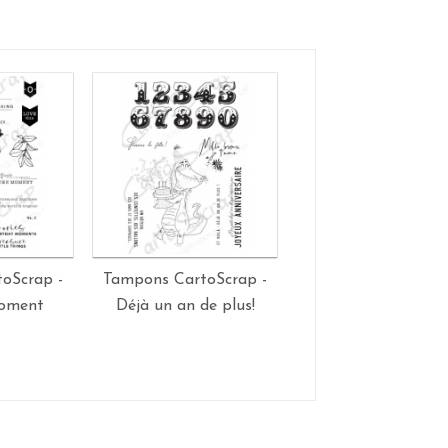
oScrap -
Tampons CartoScrap -
Tampons CartoScra
moment
Déjà un an de plus!
Solidarité