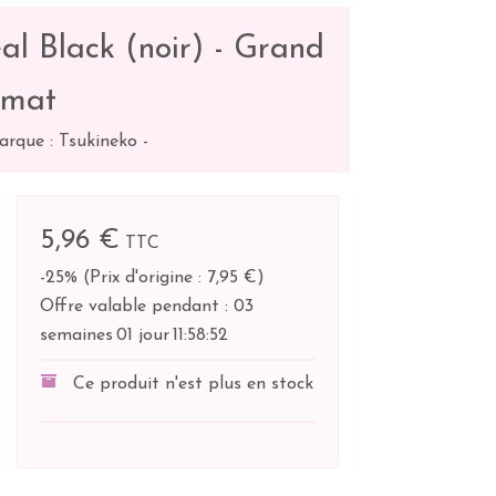
al Black (noir) - Grand
rmat
arque : Tsukineko
-
5,96 €
TTC
-25%
(
Prix d'origine : 7,95 €
)
Offre valable pendant :
03
semaines
01 jour
11:
58:
51
Ce produit n'est plus en stock