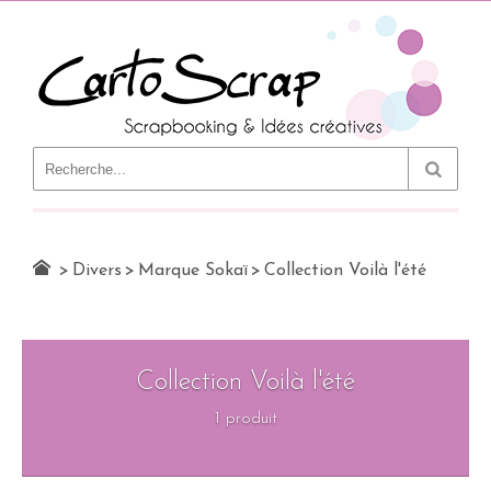
Le Blog
>
Divers
>
Marque Sokaï
>
Collection Voilà l'été
Collection Voilà l'été
1 produit