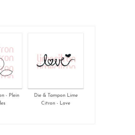
n - Plein
Die & Tampon Lime
Die Lime Citron 
les
Citron - Love
Adorable