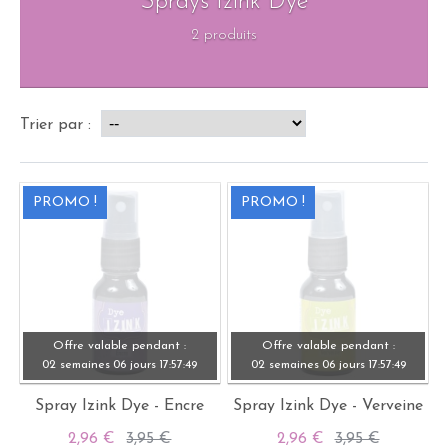
Sprays Izink Dye
2 produits
Trier par :
PROMO !
PROMO !
Offre valable pendant :
Offre valable pendant :
02 semaines
06 jours
17:
57:
49
02 semaines
06 jours
17:
57:
49
Spray Izink Dye - Encre
Spray Izink Dye - Verveine
2,96 €
3,95 €
2,96 €
3,95 €