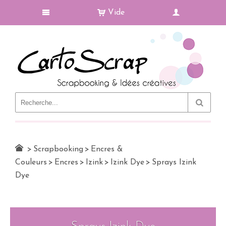
Vide
Le Blog
>
Scrapbooking
>
Encres &
Couleurs
>
Encres
>
Izink
>
Izink Dye
>
Sprays Izink
Dye