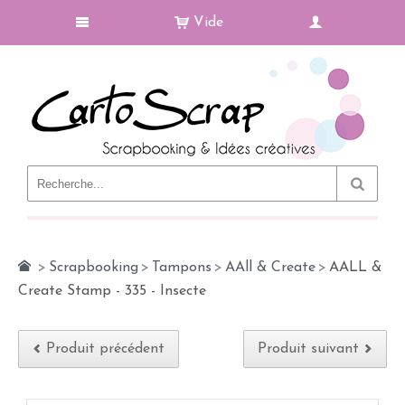
Vide
Le Blog
>
Scrapbooking
>
Tampons
>
AAll & Create
>
AALL &
Create Stamp - 335 - Insecte
Produit précédent
Produit suivant