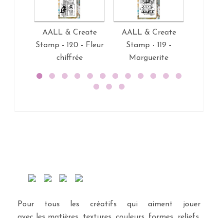
AALL & Create
AALL & Create
AALL
Stamp - 120 - Fleur
Stamp - 119 -
Stamp 
chiffrée
Marguerite
Pour tous les créatifs qui aiment jouer
avec les matières, textures, couleurs, formes, reliefs,