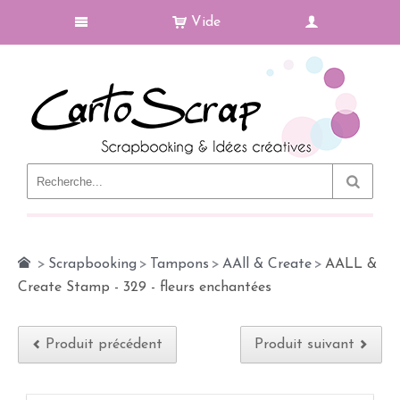
Vide
Le Blog
>
Scrapbooking
>
Tampons
>
AAll & Create
>
AALL &
Create Stamp - 329 - fleurs enchantées
Produit précédent
Produit suivant