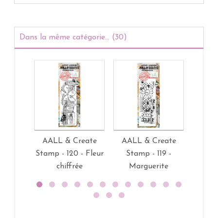
Dans la même catégorie... (30)
AALL & Create
AALL & Create
AALL
Stamp - 120 - Fleur
Stamp - 119 -
Stamp 
chiffrée
Marguerite