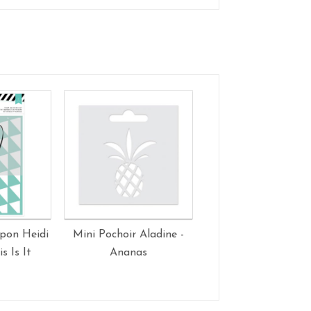
pon Heidi
Mini Pochoir Aladine -
Mini Pochoir Aladin
s Is It
Ananas
Tête de mort