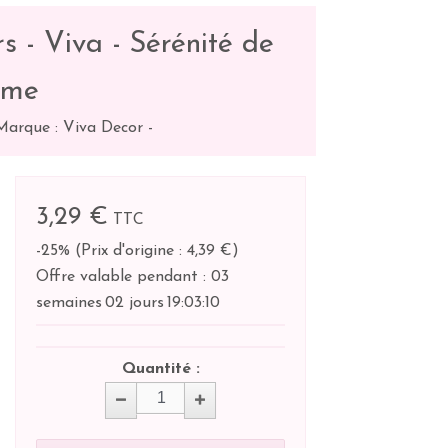
s - Viva - Sérénité de
âme
Marque : Viva Decor
-
3,29 €
TTC
-25%
(
Prix d'origine : 4,39 €
)
Offre valable pendant :
03
semaines
02 jours
19:
03:
09
Quantité :