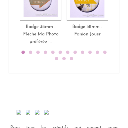
Badge 38mm -
Badge 38mm -
Bad
Flèche Ma Photo
Fanion Jouer
Phr
préférée -...
Peti
Pour tous les créatifs qui aiment jouer