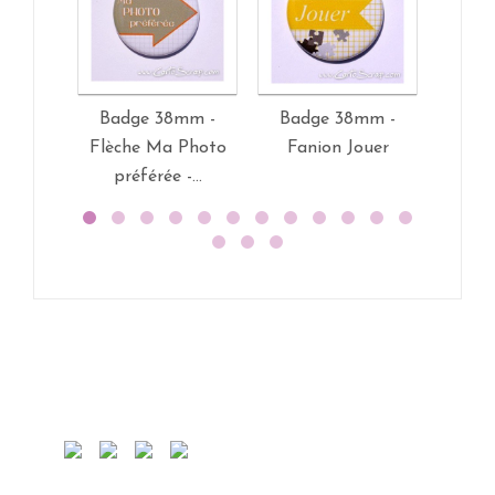
Badge 38mm -
Badge 38mm -
Bad
Flèche Ma Photo
Fanion Jouer
Phr
préférée -...
Peti