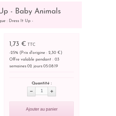
 Up - Baby Animals
ue : Dress It Up
-
1,73 €
TTC
-25%
(
Prix d'origine : 2,30 €
)
Offre valable pendant :
03
semaines
02 jours
05:
08:
18
Quantité :
Ajouter au panier