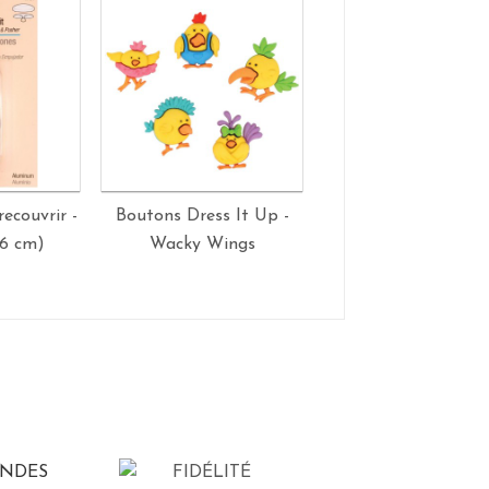
ecouvrir -
Boutons Dress It Up -
Boutons Dress It U
1.6 cm)
Wacky Wings
Hot Air Balloon