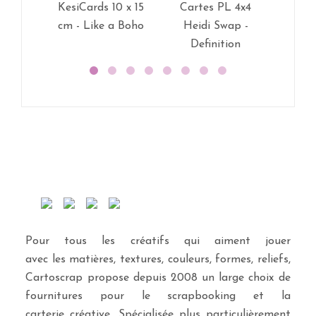
KesiCards 10 x 15
Cartes PL 4x4
Car
cm - Like a Boho
Heidi Swap -
Hei
Definition
Phras
Pour tous les créatifs qui aiment jouer
avec les matières, textures, couleurs, formes, reliefs,
Cartoscrap propose depuis 2008 un large choix de
fournitures pour le scrapbooking et la
carterie créative. Spécialisée plus particulièrement