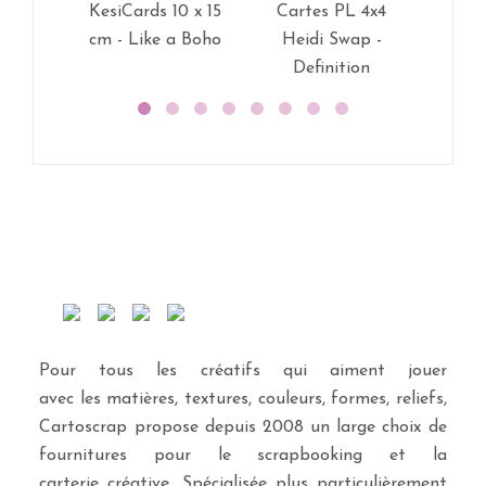
KesiCards 10 x 15
Cartes PL 4x4
Car
cm - Like a Boho
Heidi Swap -
Hei
Definition
Phras
Pour tous les créatifs qui aiment jouer
avec les matières, textures, couleurs, formes, reliefs,
Cartoscrap propose depuis 2008 un large choix de
fournitures pour le scrapbooking et la
carterie créative. Spécialisée plus particulièrement