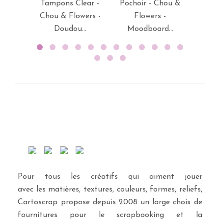
Tampons Clear -
Pochoir - Chou &
Tamp
Chou & Flowers -
Flowers -
Chou 
Doudou...
Moodboard...
D
Pour tous les créatifs qui aiment jouer
avec les matières, textures, couleurs, formes, reliefs,
Cartoscrap propose depuis 2008 un large choix de
fournitures pour le scrapbooking et la