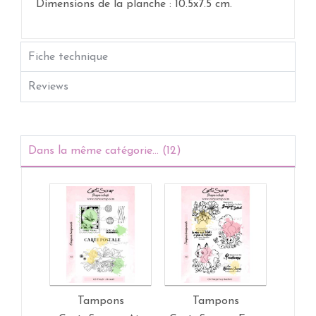
Dimensions de la planche : 10.5x7.5 cm.
Fiche technique
Reviews
Dans la même catégorie... (12)
Tampons
Tampons
T