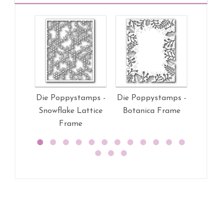
Die Poppystamps -
Die Poppystamps -
Die Po
Snowflake Lattice
Botanica Frame
Down
Frame
La