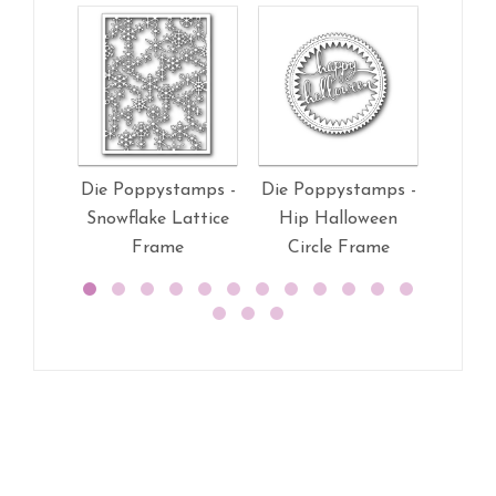
Die Poppystamps -
Die Poppystamps -
Die Po
Snowflake Lattice
Hip Halloween
Bota
Frame
Circle Frame