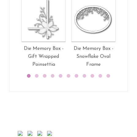
Die Memory Box -
Die Memory Box -
Die M
Gift Wrapped
Snowflake Oval
Poins
Poinsettia
Frame