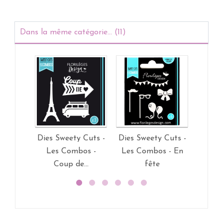
Dans la même catégorie... (11)
Dies Sweety Cuts -
Dies Sweety Cuts -
Dies S
Les Combos -
Les Combos - En
Capsul
Coup de...
fête