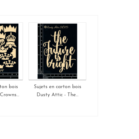
ton bois
Sujets en carton bois
Sujets en carton b
Crowns...
Dusty Attic - The...
Dusty Attic - Funky