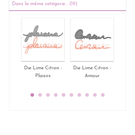
Dans la même catégorie... (19)
Die Lime Citron -
Die Lime Citron -
Die L
Plaisirs
Amour
E