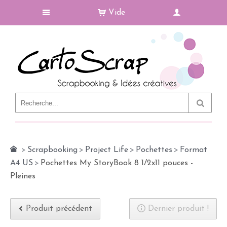
Vide
Le Blog
>
Scrapbooking
>
Project Life
>
Pochettes
>
Format
A4 US
>
Pochettes My StoryBook 8 1/2x11 pouces -
Pleines
Produit précédent
Dernier produit !