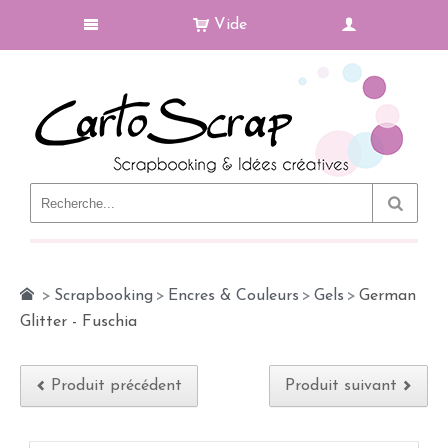
Vide
Le Blog
>
Scrapbooking
>
Encres & Couleurs
>
Gels
>
German
Glitter - Fuschia
Produit précédent
Produit suivant