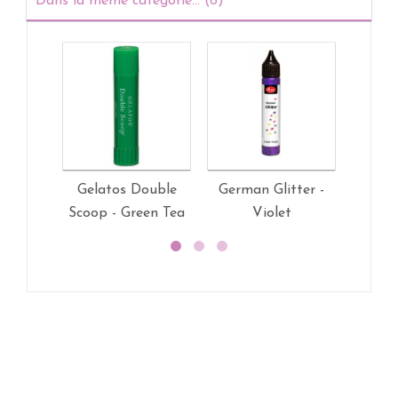
Dans la même catégorie... (6)
Gelatos Double
German Glitter -
Germa
Scoop - Green Tea
Violet
Bl