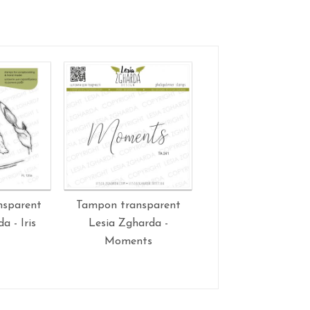
nsparent
Tampon transparent
Tampons transpar
a - Iris
Lesia Zgharda -
Lesia Zgharda - Whit
Moments