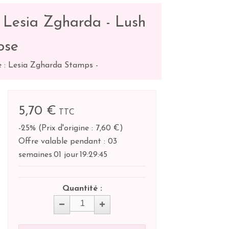
 Lesia Zgharda - Lush
ose
 : Lesia Zgharda Stamps
-
5,70 €
TTC
-25%
(
Prix d'origine : 7,60 €
)
Offre valable pendant :
03
semaines
01 jour
19:
29:
44
Quantité :