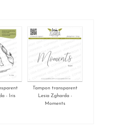
nsparent
Tampon transparent
Tampons transpar
a - Iris
Lesia Zgharda -
Lesia Zgharda - Whit
Moments