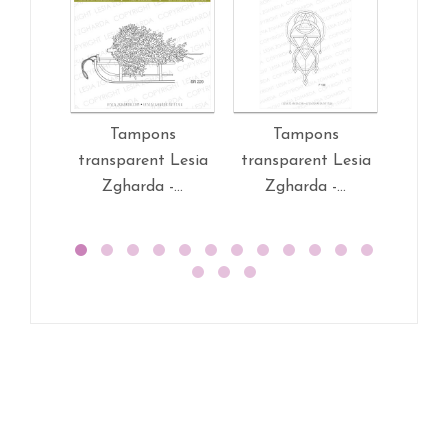
Tampons
Tampons
T
transparent Lesia
transparent Lesia
trans
Zgharda -...
Zgharda -...
Zg