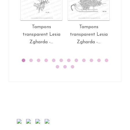
Tampons
Tampons
T
transparent Lesia
transparent Lesia
trans
Zgharda -...
Zgharda -...
Zg