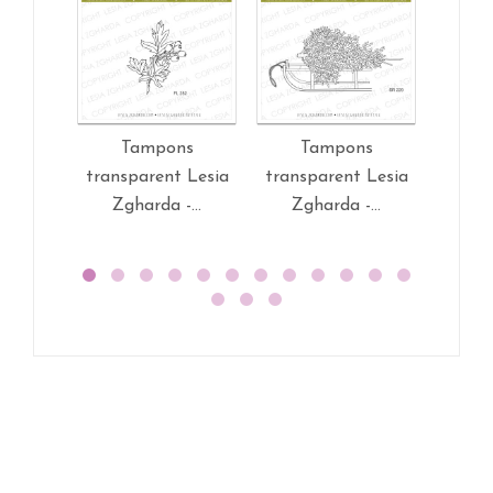
Tampons
Tampons
T
transparent Lesia
transparent Lesia
trans
Zgharda -...
Zgharda -...
Zg