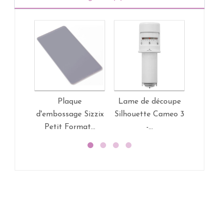
Plaque
Lame de découpe
Desig
d'embossage Sizzix
Silhouette Cameo 3
We 
Petit Format...
-...
ke