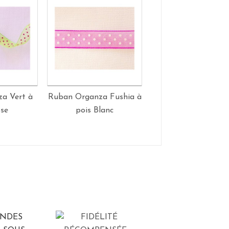
a Vert à
Ruban Organza Fushia à
Ruban Organza Jau
ose
pois Blanc
pois Blanc