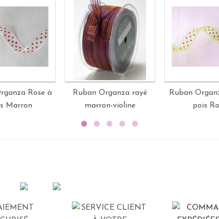
rganza Rose à
Ruban Organza rayé
Ruban Organz
is Marron
marron-violine
pois R