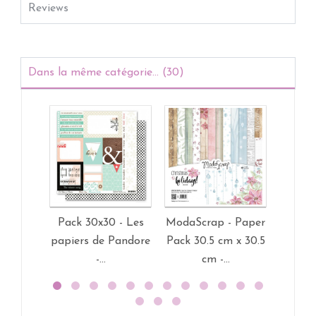
Reviews
Dans la même catégorie... (30)
Pack 30x30 - Les
ModaScrap - Paper
ModaSc
papiers de Pandore
Pack 30.5 cm x 30.5
Pack 3
-...
cm -...