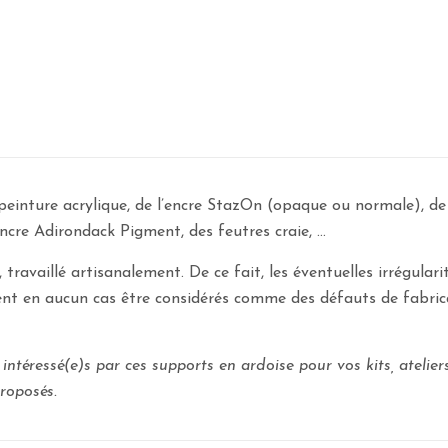
 peinture acrylique, de l’encre StazOn (opaque ou normale), de
encre Adirondack Pigment, des feutres craie, …
 travaillé artisanalement. De ce fait, les éventuelles irrégula
ent en aucun cas être considérés comme des défauts de fabri
intéressé(e)s par ces supports en ardoise pour vos kits, ateliers
roposés.