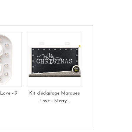
Love - 9
Kit d'éclairage Marquee
Lanterne en papie
Love - Merry...
Étoile 5 branches 28