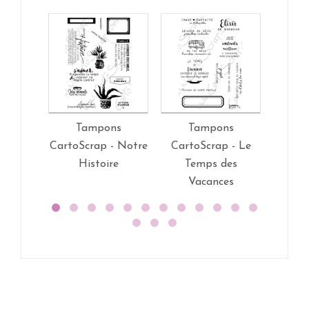
Tampons
Tampons
T
CartoScrap - Notre
CartoScrap - Le
Car
Histoire
Temps des
Explo
Vacances