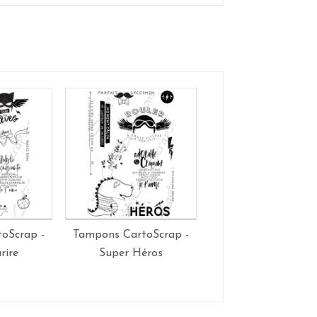
oScrap -
Tampons CartoScrap -
Tampons CartoScra
rire
Super Héros
Simplement Merc