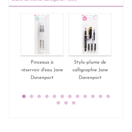
Pinceaux à
Stylo-plume de
Pince
réservoir d'eau Jane
calligraphie Jane
Jane
Davenport
Davenport