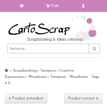
Vide
Le Blog
>
Scrapbooking
>
Tampons
>
Creative
Expressions
>
Woodware
>
Tampons - Woodware - Tags
à 2
Produit précédent
Produit suivant