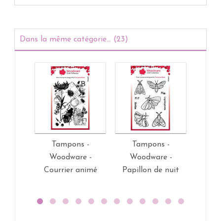
Dans la même catégorie... (23)
Tampons -
Tampons -
Ta
Woodware -
Woodware -
Wo
Courrier animé
Papillon de nuit
Co