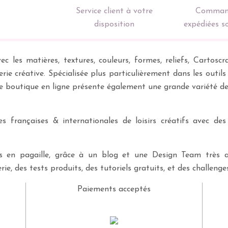
Service client à votre
Comman
disposition
expédiées s
ec les matières, textures, couleurs, formes, reliefs, Carto
erie créative. Spécialisée plus particulièrement dans les outil
re boutique en ligne présente également une grande variété d
 françaises & internationales de loisirs créatifs avec des
ves en pagaille, grâce à un blog et une Design Team très a
rie, des tests produits, des tutoriels gratuits, et des challeng
Paiements acceptés