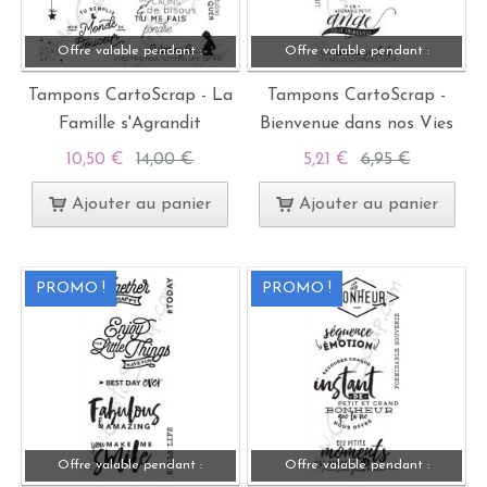
Offre valable pendant :
Offre valable pendant :
Tampons CartoScrap - La
Tampons CartoScrap -
Famille s'Agrandit
Bienvenue dans nos Vies
10,50 €
14,00 €
5,21 €
6,95 €
Ajouter au panier
Ajouter au panier
PROMO !
PROMO !
Offre valable pendant :
Offre valable pendant :