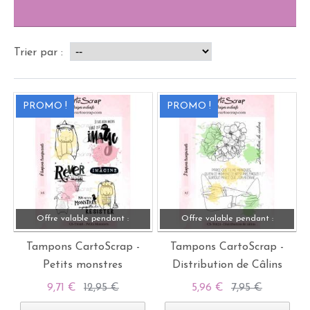
Trier par :
PROMO !
PROMO !
Offre valable pendant :
Offre valable pendant :
Tampons CartoScrap -
Tampons CartoScrap -
Petits monstres
Distribution de Câlins
9,71 €
12,95 €
5,96 €
7,95 €