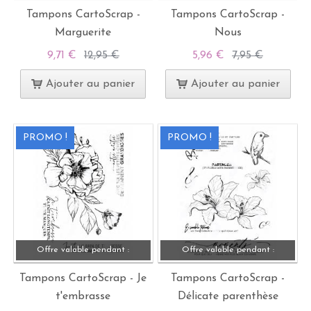
Tampons CartoScrap -
Tampons CartoScrap -
Marguerite
Nous
9,71 €
12,95 €
5,96 €
7,95 €
Ajouter au panier
Ajouter au panier
PROMO !
PROMO !
Offre valable pendant :
Offre valable pendant :
Tampons CartoScrap - Je
Tampons CartoScrap -
t'embrasse
Délicate parenthèse