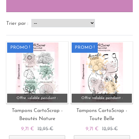
Trier par :
PROMO !
PROMO !
Offre valable pendant :
Offre valable pendant :
Tampons CartoScrap -
Tampons CartoScrap -
Beautés Nature
Toute Belle
9,71 €
12,95 €
9,71 €
12,95 €