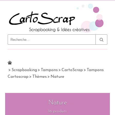
Le Blog
>
Scrapbooking
>
Tampons
>
CartoScrap
>
Tampons
Cartoscrap
>
Thèmes
>
Nature
Nature
16 produits