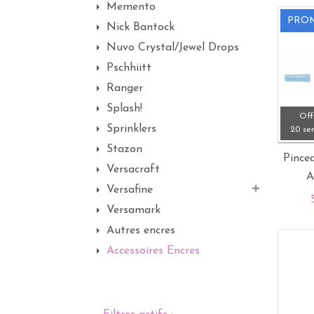
Memento
PROM
Nick Bantock
Nuvo Crystal/Jewel Drops
Pschhiitt
Ranger
Splash!
Off
Sprinklers
20 se
Stazon
Pincea
Versacraft
A
Versafine
Versamark
Autres encres
Accessoires Encres