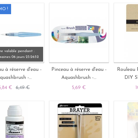
O !
re valable pendant :
maines
06 jours
23:
26:
51
u à réserve d'eau -
Pinceau à réserve d'eau -
Rouleau P
quashbrush -...
Aquashbrush -...
DIY S
5,84 €
6,49 €
5,69 €
1