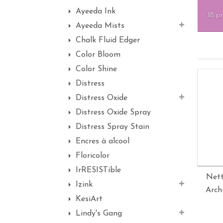
Ayeeda Ink
18 p
Ayeeda Mists
Chalk Fluid Edger
Color Bloom
Color Shine
Distress
Distress Oxide
Distress Oxide Spray
Distress Spray Stain
Encres à alcool
Floricolor
IrRESISTible
Nett
Izink
Archi
KesiArt
Lindy's Gang