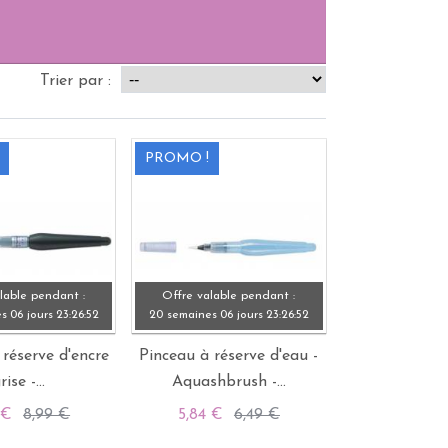
Trier par :
PROMO !
lable pendant :
Offre valable pendant :
es
06 jours
23:
26:
51
20 semaines
06 jours
23:
26:
51
 réserve d'encre
Pinceau à réserve d'eau -
rise -...
Aquashbrush -...
4 €
8,99 €
5,84 €
6,49 €