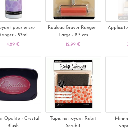
yant pour encre -
Rouleau Brayer Ranger -
Applicate
Ranger - 57ml
Large - 8.5 cm
4,89 €
12,99 €
r Opalite - Crystal
Tapis nettoyant Rubit
Mini-m
Blush
Scrubit
vapo