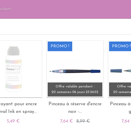
roduits
PROMO !
PROMO !
Offre valable pendant :
Offre va
20 semaines
06 jours
23:
26:
51
20 semain
oyant pour encre
Pinceau à réserve d'encre
Pinceau à
val Ink en spray...
noir -...
g
5,49 €
7,64 €
8,99 €
7,6