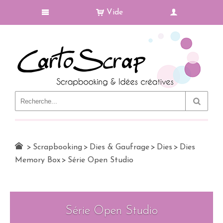
Vide
Le Blog
>
Scrapbooking
>
Dies & Gaufrage
>
Dies
>
Dies
Memory Box
>
Série Open Studio
Série Open Studio