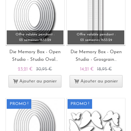
Offre valable pendant :
Offre valable pendant :
03 semaines
16:
53:
28
03 semaines
16:
53:
28
Die Memory Box - Open
Die Memory Box - Open
Studio - Studio Oval...
Studio - Grosgrain...
23,21 €
30,95 €
14,21 €
18,95 €
Ajouter au panier
Ajouter au panier
PROMO !
PROMO !