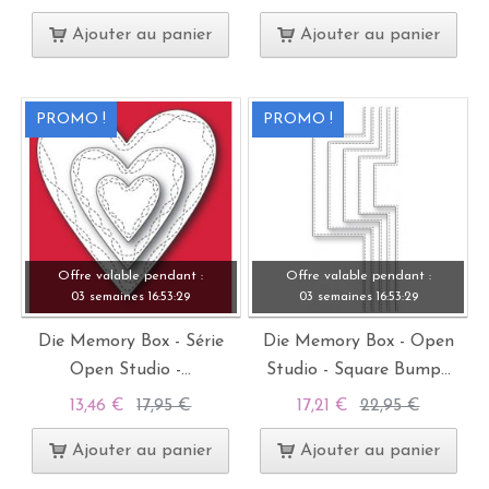
Ajouter au panier
Ajouter au panier
PROMO !
PROMO !
Offre valable pendant :
Offre valable pendant :
03 semaines
16:
53:
28
03 semaines
16:
53:
28
Die Memory Box - Série
Die Memory Box - Open
Open Studio -...
Studio - Square Bump...
13,46 €
17,95 €
17,21 €
22,95 €
Ajouter au panier
Ajouter au panier