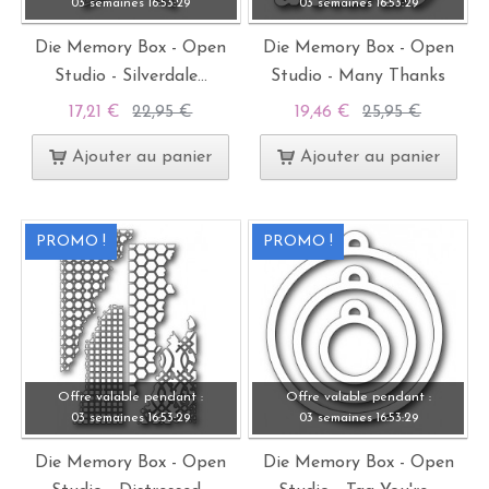
03 semaines
16:
53:
28
03 semaines
16:
53:
28
Die Memory Box - Open
Die Memory Box - Open
Studio - Silverdale...
Studio - Many Thanks
17,21 €
22,95 €
19,46 €
25,95 €
Ajouter au panier
Ajouter au panier
PROMO !
PROMO !
Offre valable pendant :
Offre valable pendant :
03 semaines
16:
53:
28
03 semaines
16:
53:
28
Die Memory Box - Open
Die Memory Box - Open