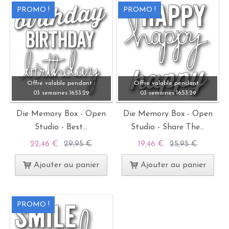
PROMO !
PROMO !
Offre valable pendant :
Offre valable pendant :
03 semaines
16:
53:
28
03 semaines
16:
53:
28
Die Memory Box - Open
Die Memory Box - Open
Studio - Best...
Studio - Share The...
22,46 €
29,95 €
19,46 €
25,95 €
Ajouter au panier
Ajouter au panier
PROMO !