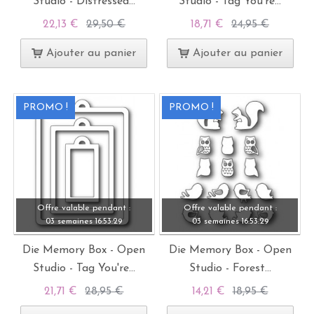
Studio - Distressed...
Studio - Tag You're...
22,13 €
29,50 €
18,71 €
24,95 €
Ajouter au panier
Ajouter au panier
PROMO !
PROMO !
Offre valable pendant :
Offre valable pendant :
03 semaines
16:
53:
28
03 semaines
16:
53:
28
Die Memory Box - Open
Die Memory Box - Open
Studio - Tag You're...
Studio - Forest...
21,71 €
28,95 €
14,21 €
18,95 €