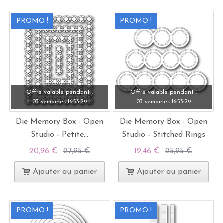
PROMO !
PROMO !
Offre valable pendant :
Offre valable pendant :
03 semaines
16:
53:
28
03 semaines
16:
53:
28
Die Memory Box - Open
Die Memory Box - Open
Studio - Petite...
Studio - Stitched Rings
20,96 €
27,95 €
19,46 €
25,95 €
Ajouter au panier
Ajouter au panier
PROMO !
PROMO !