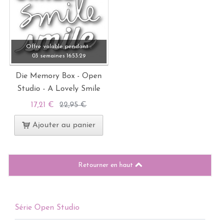
Offre valable pendant :
03 semaines
16:
53:
28
Die Memory Box - Open
Studio - A Lovely Smile
17,21 €
22,95 €
Ajouter au panier
Retourner en haut
Série Open Studio