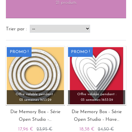
21 produits
Trier par :
PROMO !
PROMO !
Offre valable pendant :
Offre valable pendant :
03 semaines
16:
53:
28
03 semaines
16:
53:
28
Die Memory Box - Série
Die Memory Box - Série
Open Studio -...
Open Studio - Have...
17,96 €
23,95 €
18,38 €
24,50 €