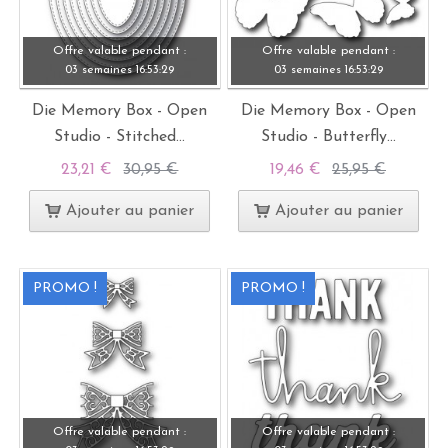
Offre valable pendant :
Offre valable pendant :
03 semaines
16:
53:
28
03 semaines
16:
53:
28
Die Memory Box - Open
Die Memory Box - Open
Studio - Stitched...
Studio - Butterfly...
23,21 €
30,95 €
19,46 €
25,95 €
Ajouter au panier
Ajouter au panier
PROMO !
PROMO !
Offre valable pendant :
Offre valable pendant :